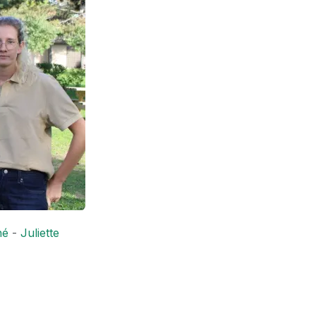
né
-
Juliette