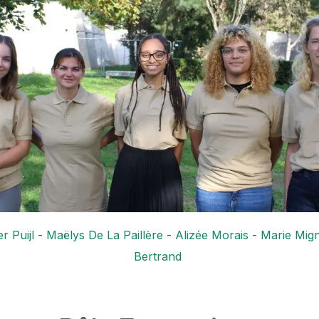
r Puijl
-
Maëlys De La Paillère
-
Alizée Morais
-
Marie Mig
Bertrand